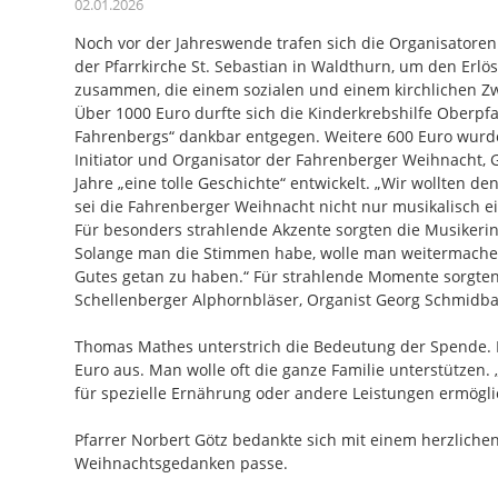
02.01.2026
Noch vor der Jahreswende trafen sich die Organisatore
der Pfarrkirche St. Sebastian in Waldthurn, um den Erl
zusammen, die einem sozialen und einem kirchlichen 
Über 1000 Euro durfte sich die Kinderkrebshilfe Oberp
Fahrenbergs“ dankbar entgegen. Weitere 600 Euro wurde
Initiator und Organisator der Fahrenberger Weihnacht, G
Jahre „eine tolle Geschichte“ entwickelt. „Wir wollten
sei die Fahrenberger Weihnacht nicht nur musikalisch 
Für besonders strahlende Akzente sorgten die Musikeri
Solange man die Stimmen habe, wolle man weitermachen,
Gutes getan zu haben.“ Für strahlende Momente sorgten
Schellenberger Alphornbläser, Organist Georg Schmidb
Thomas Mathes unterstrich die Bedeutung der Spende. Di
Euro aus. Man wolle oft die ganze Familie unterstützen.
für spezielle Ernährung oder andere Leistungen ermög
Pfarrer Norbert Götz bedankte sich mit einem herzlichen
Weihnachtsgedanken passe.