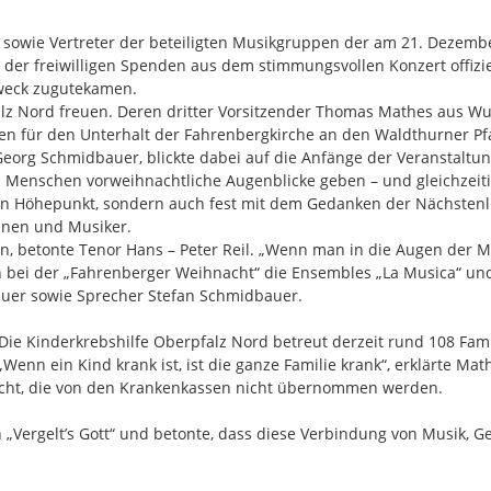
n sowie Vertreter der beteiligten Musikgruppen der am 21. Dezem
ös der freiwilligen Spenden aus dem stimmungsvollen Konzert offiz
Zweck zugutekamen.
falz Nord freuen. Deren dritter Vorsitzender Thomas Mathes aus
n für den Unterhalt der Fahrenbergkirche an den Waldthurner Pfa
eorg Schmidbauer, blickte dabei auf die Anfänge der Veranstaltun
 den Menschen vorweihnachtliche Augenblicke geben – und gleichzei
ein Höhepunkt, sondern auch fest mit dem Gedanken der Nächsten
nnen und Musiker.
 betonte Tenor Hans – Peter Reil. „Wenn man in die Augen der Me
 bei der „Fahrenberger Weihnacht“ die Ensembles „La Musica“ und
auer sowie Sprecher Stefan Schmidbauer.
e Kinderkrebshilfe Oberpfalz Nord betreut derzeit rund 108 Fami
 „Wenn ein Kind krank ist, ist die ganze Familie krank“, erklärte
licht, die von den Krankenkassen nicht übernommen werden.
 „Vergelt’s Gott“ und betonte, dass diese Verbindung von Musik, 