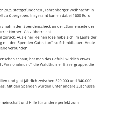
ber 2025 stattgefundenen „Fahrenberger Weihnacht“ in
iell zu übergeben. Insgesamt kamen dabei 1600 Euro
 Wurz nahm den Spendenscheck an der „Sonnenseite des
rrer Norbert Götz überreicht.
g zurück. Aus einer kleinen Idee habe sich im Laufe der
tig mit den Spenden Gutes tun“, so Schmidbauer. Heute
liebe verbunden.
nschen schaut, hat man das Gefühl, wirklich etwas
 „Passionalmusic“, die Waldthurner Bläsergruppe, die
lien und gibt jährlich zwischen 320.000 und 340.000
 Mathes. Mit den Spenden würden unter andere Zuschüsse
Gemeinschaft und Hilfe für andere perfekt zum